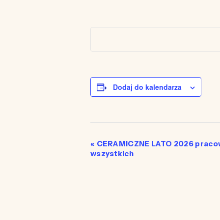
Dodaj do kalendarza
Wydarzenie
«
CERAMICZNE LATO 2026 pracown
wszystkich
Nawigacja