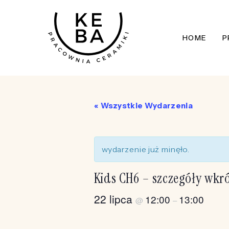
Skip
to
HOME
P
main
content
« Wszystkie Wydarzenia
wydarzenie już minęło.
Kids CH6 – szczegóły wkr
22 lipca
12:00
13:00
@
–