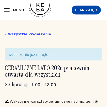
Skip
MENU
PLAN ZAJĘĆ
to
main
content
« Wszystkie Wydarzenia
wydarzenie już minęło.
CERAMICZNE LATO 2026 pracownia
otwarta dla wszystkich
23 lipca
11:00
13:00
@
–
🌊 Wakacyjne warsztaty ceramiczne nad morzem ☀️