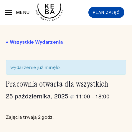
Skip
MENU
PLAN ZAJĘĆ
to
main
content
« Wszystkie Wydarzenia
wydarzenie już minęło.
Pracownia otwarta dla wszystkich
25 października, 2025
11:00
18:00
@
–
Zajęcia trwają 2 godz.