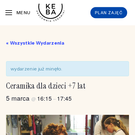
Skip
MENU
PLAN ZAJĘĆ
to
main
content
« Wszystkie Wydarzenia
wydarzenie już minęło.
Ceramika dla dzieci +7 lat
5 marca
16:15
17:45
@
–