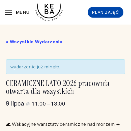
Skip
MENU
PLAN ZAJĘĆ
to
main
content
« Wszystkie Wydarzenia
wydarzenie już minęło.
CERAMICZNE LATO 2026 pracownia
otwarta dla wszystkich
9 lipca
11:00
13:00
@
–
🌊 Wakacyjne warsztaty ceramiczne nad morzem ☀️