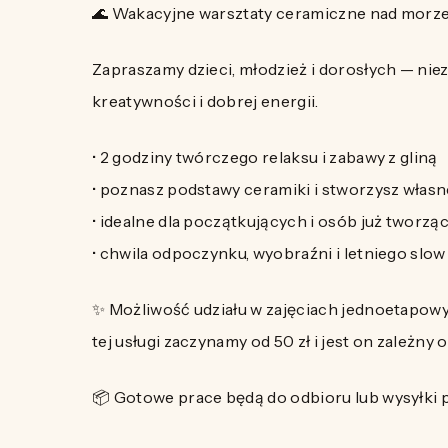
🌊 Wakacyjne warsztaty ceramiczne nad morz
Zapraszamy dzieci, młodzież i dorosłych — nie
kreatywności i dobrej energii.
• 2 godziny twórczego relaksu i zabawy z gliną
• poznasz podstawy ceramiki i stworzysz własn
• idealne dla początkujących i osób już tworzą
• chwila odpoczynku, wyobraźni i letniego slow l
✨ Możliwość udziału w zajęciach jednoetapowy
tej usługi zaczynamy od 50 zł i jest on zależny 
📦 Gotowe prace będą do odbioru lub wysyłki p