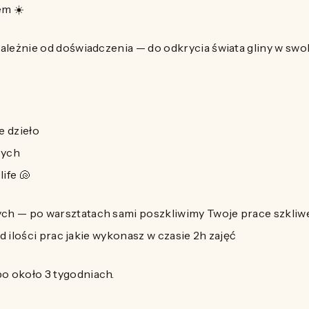
em ☀️
zależnie od doświadczenia — do odkrycia świata gliny w sw
e dzieło
cych
ife 🐚
ch — po warsztatach sami poszkliwimy Twoje prace szkliw
od ilości prac jakie wykonasz w czasie 2h zajęć
o około 3 tygodniach.