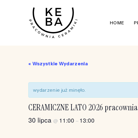
Skip
to
HOME
P
main
content
« Wszystkie Wydarzenia
wydarzenie już minęło.
CERAMICZNE LATO 2026 pracownia 
30 lipca
11:00
13:00
@
–